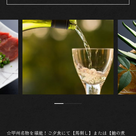
☆甲州名物を堪能！ご夕食にて【馬刺し】または【鮑の煮