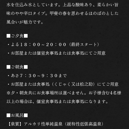
水を仕込み水としています。上品な酸味あり、柔らかい旨
味のやや辛口タイプ。甲斐の春を思わせるほのぼのとした
風合いが魅力です。
■ご夕食■
・よる１８：００～２０：００（最終スタート）
・お部屋または個室食事処または食事処にてご用意
■ご朝食■
・あさ７：３０～９：３０まで
・お部屋または食事処（くじゃく又は松之助）にてご用意
※夕・朝食共にお食事場所は選べません。お子様含む4名様
以上の場合は、個室食事処または食事処になります。
■お風呂■
【泉質】アルカリ性単純温泉（緩和性低張高温泉）