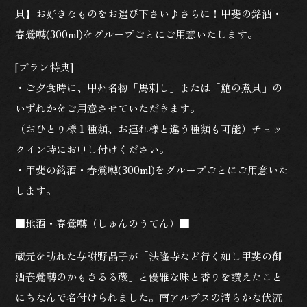
貝】お好きなものをお選び下さい♪さらに！甲斐の銘酒・
春鶯囀(300ml)をグループごとにご用意いたします。
[プラン特典]
・ご夕食時に、甲州名物「馬刺し」または「鮑の煮貝」の
いずれかをご用意させていただきます。
（おひとり様１種類、お連れ様と違う種類も可能）チェッ
クイン時にお申し付けください。
・甲斐の銘酒・春鶯囀(300ml)をグループごとにご用意いた
します。
■地酒・春鶯囀（しゅんのうてん）■
蔵元を訪れた与謝野晶子が「法隆寺など行く如し甲斐の御
酒春鶯囀のかもさるる蔵」と優雅な味と香りを讃えたこと
にちなんで名付けられました。南アルプスの清らかな伏流