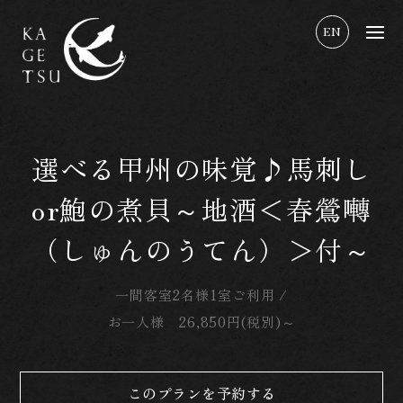
EN
選べる甲州の味覚♪馬刺し
or鮑の煮貝～地酒＜春鶯囀
（しゅんのうてん）＞付～
一間客室2名様1室ご利用 /
お一人様 26,850円(税別)～
このプランを予約する