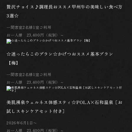
贅沢チョイス♪調理長おススメ甲州牛の美味しい食べ方
3選☆
一間客室2名様1室ご利用
お一人様 23,400円（税別）～
☆迷ったらこのプラン☆かげつおススメ基本プラン
【梅】
一間客室2名様1室ご利用
お一人様 23,400円（税別）～
美肌湧泉ウェルネス体感スティ☆POLA×石和温泉［お
試しスキンケアセット付き］
2026年6月1日〜
お一人様 23,400円（税別）～