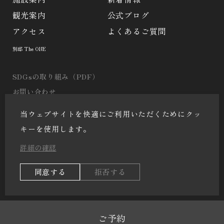
観光案内
公式ブログ
アクセス
よくあるご質問
別邸 The ONE
SDGsの取り組み（PDF）
お問い合わせ
会社案内
当ウェブサイトを快適にご利用いただくためにクッ
個人情報保護方針
キーを使用します。
宿泊約款
詳細の確認
サイトマップ
同意する
拒否する
Copyright © KAGETSU. All Rights Reserved.
ご予約