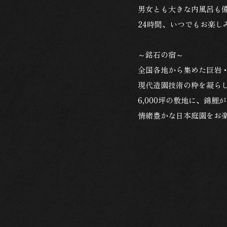
男女とも大きな内風呂も
24時間、いつでもお楽し
～銘石の宿～
全国各地から集めた巨岩
現代造園技術の粋を凝ら
6,000坪の敷地に、錦鯉
情緒豊かな日本庭園をお