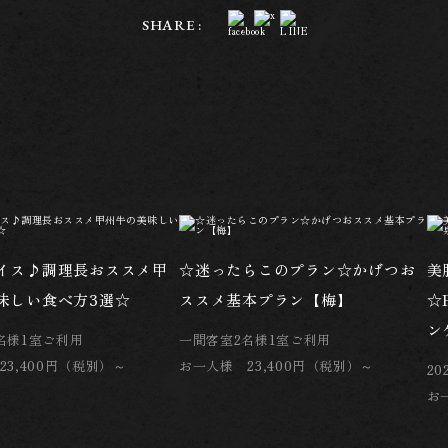
SHARE :
イス♪調理長おススメ甲
☆迷ったらこのプラン☆かげつお
美
味しい食べ方3選☆
ススメ基本プラン【梅】
☆
ン
名様1室ご利用
一間客室2名様1室ご利用
23,400円（税別）～
お一人様 23,400円（税別）～
20
お