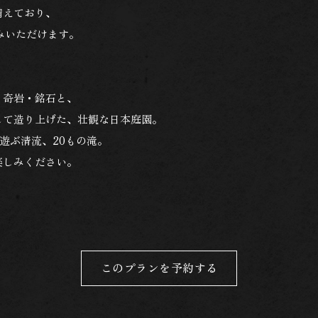
備えており、
みいただけます。
・奇岩・銘石と、
して造り上げた、壮観な日本庭園。
が遊ぶ清流、20もの滝。
楽しみください。
このプランを予約する