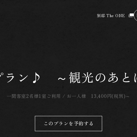
別邸 The ONE
プラン♪ ～観光のあと
一間客室2名様1室ご利用 /
お一人様 13,400円(税別)～
このプランを予約する