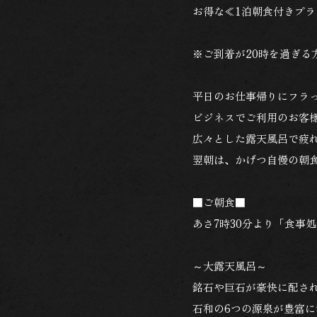
お得な≪1泊朝食付きプ
※ご到着が20時を過ぎる
平日のお仕事帰りにフラ
ビジネスでご利用のお客
広々とした露天風呂で疲
翌朝は、かげつ自慢の朝
■ご朝食■
あさ7時30分より「食事
～大露天風呂～
銘石や巨石が豪快に配さ
石和の6つの源泉が豊富