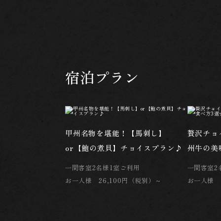
宿泊プラン
甲州名物を堪能！【馬刺し】
贅沢チョ
or【鮑の煮貝】チョイスプラン♪
州牛の美
一間客室2名様1室ご利用
一間客室2
お一人様 26,100円（税別）～
お一人様 