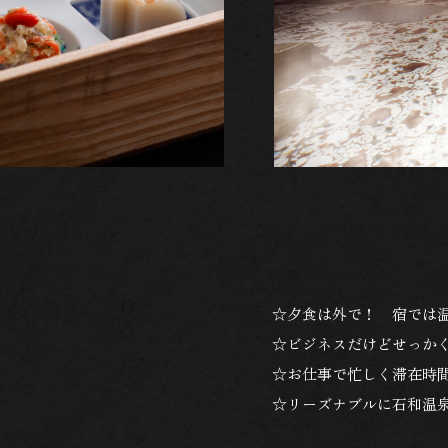
☆夕食は外で！ 宿では
☆ビジネスだけどせっか
☆お仕事で忙しく滞在時
☆リーズナブルに石和温