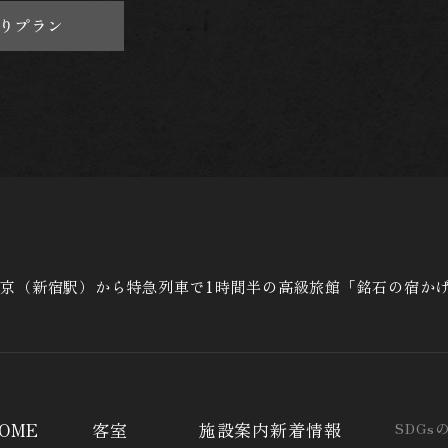
りプラン
東京（新宿駅）から特急列車で1時間半の高級旅館「銘石の宿か
OME
客室
施設案内
新着情報
SDGs