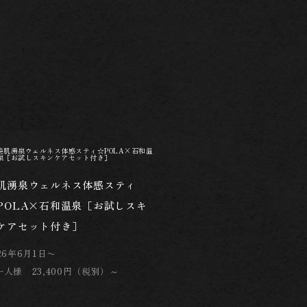
肌湧泉ウェルネス体感スティ
POLA×石和温泉［お試しスキ
ケアセット付き］
26年6月1日〜
一人様 23,400円（税別）～