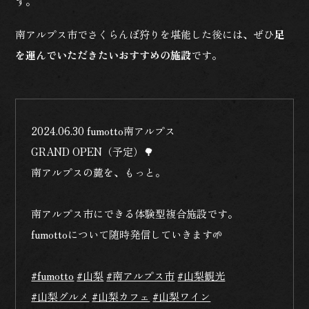
す。
南アルプス市でさくらんぼ狩りを堪能した後には、ぜひ
足
を運んでいただきたいおすすめの施設
です。
2024.06.30 fumotto南アルプス
GRAND OPEN（予定）🌳
南アルプスの麓を、もっと。
南アルプス市にできる体験型複合施設です。
fumottoについて随時発信していきます🌱
#fumotto
#山梨
#南アルプス市
#山梨観光
#山梨グルメ
#山梨カフェ
#山梨ワイン