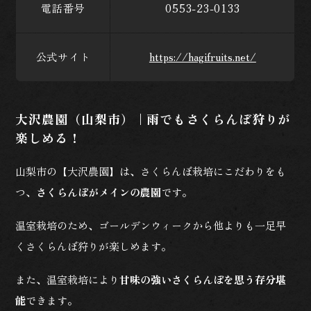
電話番号
0553-23-0133
公式サイト
https://hagifruits.net/
大沢農園（山梨市）｜雨でもさくらんぼ狩りが
楽しめる！
山梨市の【大沢農園】は、さくらんぼ栽培にこだわりをも
つ、
さくらんぼがメインの農園
です。
温室栽培のため、ゴールデンウィークから他よりも一足早
くさくらんぼ狩りが楽しめます。
また、温室栽培により
甘味の強いさくらんぼを思う存分堪
能
できます。