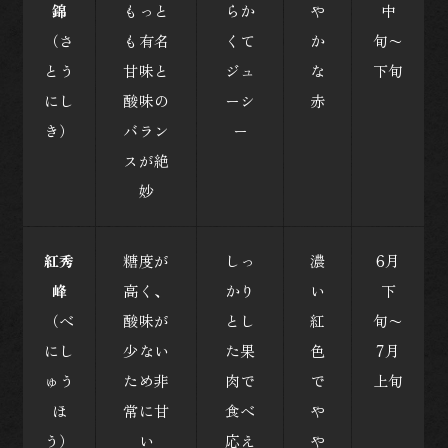
錦
もっと
らか
や
中
（さ
も有名
くて
か
旬〜
とう
甘味と
ジュ
な
下旬
にし
酸味の
ーシ
赤
き）
バラン
ー
スが絶
妙
紅秀
糖度が
しっ
濃
6月
峰
高く、
かり
い
下
（べ
酸味が
とし
紅
旬〜
にし
少ない
た果
色
7月
ゅう
ため非
肉で
で
上旬
ほ
常に甘
食べ
や
う）
い
応え
や