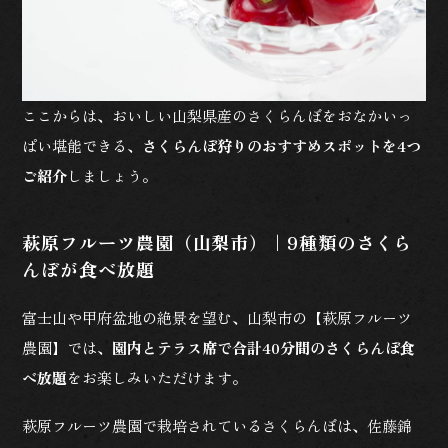
ここからは、おいしい山梨県産のさくらんぼをおなかいっ
ぱい堪能できる、
さくらんぼ狩りのおすすめスポットを4つ
ご紹介
しましょう。
萩原フルーツ農園（山梨市）｜9種類のさくら
んぼが食べ放題
富士山や甲府盆地の絶景を望む、山梨市の【萩原フルーツ
農園】では、
園内とテラス席で合計40分間のさくらんぼ食
べ放題
をお楽しみいただけます。
萩原フルーツ農園で栽培されているさくらんぼは、佐藤錦