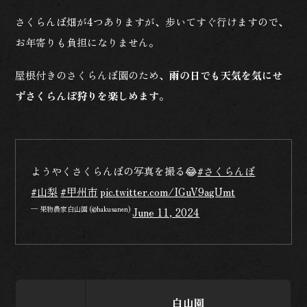
さくらんぼ畑が4つありますが、歩いてすぐ行けますので、
お年寄りも負担になりません。
屋根付きのさくらんぼ園のため、
雨の日でも天気を気にせ
ずさくらんぼ狩りを楽しめます
。
ようやくさくらんぼの写真を撮る😂
#さくらんぼ
#山梨
#甲州市
pic.twitter.com/IGuV9agUmt
— 果物農家白山園 (@hakusanen)
June 11, 2024
白山園