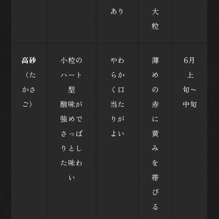
あり
大
粒
高砂
小粒の
やわ
薄
6月
（た
ハート
らか
め
上
かさ
型
く口
の
旬〜
ご）
酸味が
当た
赤
中旬
強めで
りが
に
さっぱ
よい
黄
りとし
み
た味わ
を
い
帯
び
る