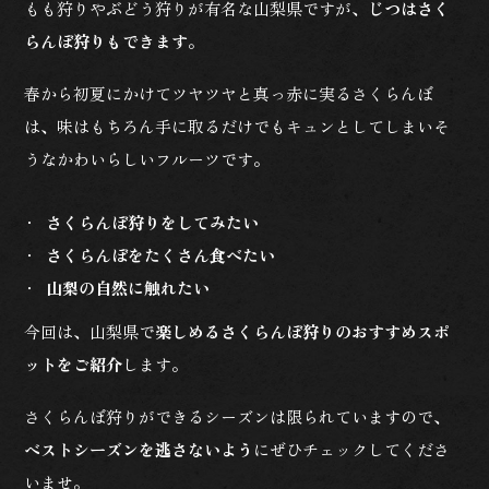
もも狩りやぶどう狩りが有名な山梨県ですが、
じつはさく
らんぼ狩りもできます
。
春から初夏にかけてツヤツヤと真っ赤に実るさくらんぼ
は、味はもちろん手に取るだけでもキュンとしてしまいそ
うなかわいらしいフルーツです。
さくらんぼ狩りをしてみたい
さくらんぼをたくさん食べたい
山梨の自然に触れたい
今回は、山梨県で
楽しめるさくらんぼ狩りのおすすめスポ
ットをご紹介
します。
さくらんぼ狩りができるシーズンは限られていますので、
ベストシーズンを逃さないよう
にぜひチェックしてくださ
いませ。