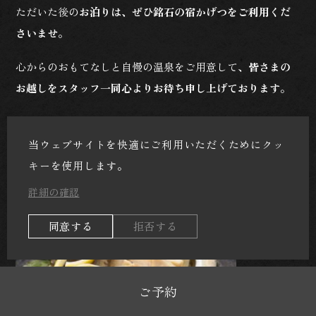
ただいた後の
お泊りは、ぜひ銘石の宿かげつをご利用くだ
さいませ
。
心からのおもてなしと自慢の温泉をご用意して、
皆さまの
お越しをスタッフ一同心よりお待ち申し上げております
。
甲州名物を堪能！【馬刺し】or【鮑の煮貝】
当ウェブサイトを快適にご利用いただくためにクッ
チョイスプラン♪
キーを使用します。
詳細の確認
同意する
拒否する
ご予約