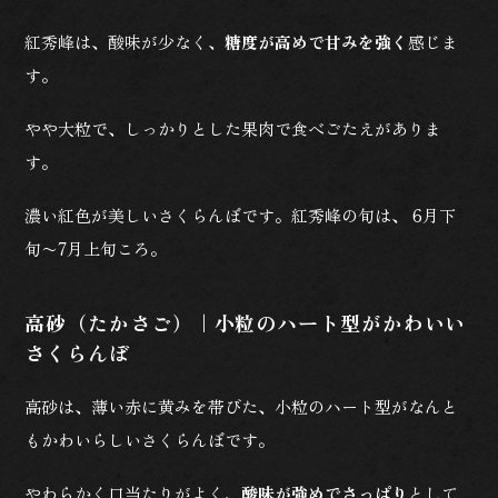
紅秀峰は、酸味が少なく、
糖度が高めで甘みを強く
感じま
す。
やや大粒で、しっかりとした果肉で食べごたえがありま
す。
濃い紅色が美しいさくらんぼです。紅秀峰の旬は、 6月下
旬〜7月上旬ころ。
高砂（たかさご）｜小粒のハート型がかわいい
さくらんぼ
高砂は、薄い赤に黄みを帯びた、小粒のハート型がなんと
もかわいらしいさくらんぼです。
やわらかく口当たりがよく、
酸味が強めでさっぱり
として