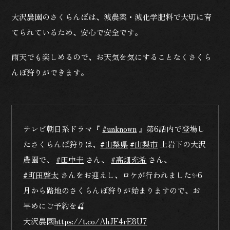
大沢農園のさくらんぼは、減農薬・減化学肥料で大切に育
てられているため、安心で安全です。
雨天でも楽しめるので、お天気を気にすることなくさくら
んぼ狩りができます。
テレビ朝日系ドラマ『
#unknown
』第6話内で登場し
たさくらんぼ狩りは、
#山梨県
#山梨市
上岩下の大沢
農園で、
#田中圭
さん、
#高畑充希
さん、
#町田啓太
さんをお迎えし、ロケが行われました✨6
月から路地のさくらんぼ狩りが始まりますので、お
早めにご予約を🍒
大沢農園
https://t.co/AhJF4rE8U7