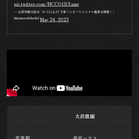
pic.twitter.com/NCCO1RXxmr
— 山梨市観光協会（6/13,14,15 万葉うたまつりとホタル鑑賞会開催！）
(@yamanashikanko)
May 24, 2023
大沢農園
営業期
温室ハウス