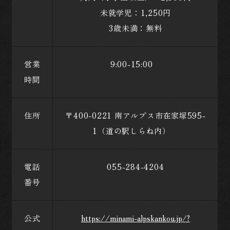
未就学児：1,250円
3歳未満：無料
営業
9:00-15:00
時間
住所
〒400-0221 南アルプス市在家塚595-
1（道の駅しらね内）
電話
055-284-4204
番号
公式
https://minami-alpskankou.jp/?