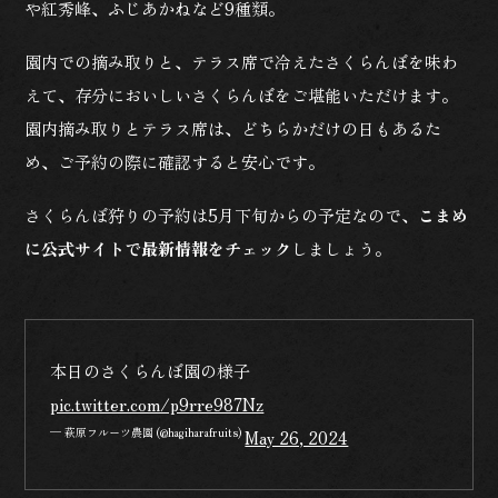
や紅秀峰、ふじあかねなど9種類。
園内での摘み取りと、テラス席で冷えたさくらんぼを味わ
えて、存分においしいさくらんぼをご堪能いただけます。
園内摘み取りとテラス席は、どちらかだけの日もあるた
め、ご予約の際に確認すると安心です。
さくらんぼ狩りの予約は5月下旬からの予定なので、
こまめ
に公式サイトで最新情報をチェック
しましょう。
本日のさくらんぼ園の様子
pic.twitter.com/p9rre987Nz
— 萩原フルーツ農園 (@hagiharafruits)
May 26, 2024