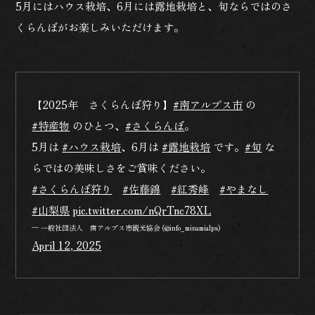
5月にはハウス栽培、6月には露地栽培と、旬ならではのさ
くらんぼがお楽しみいただけます。
【2025年 さくらんぼ狩り】
#南アルプス市
の
#特産物
のひとつ、
#さくらんぼ
。
5月は
#ハウス栽培
、6月は
#露地栽培
です。
#旬
な
らではの美味しさをご賞味ください。
#さくらんぼ狩り
#佐藤錦
#紅秀峰
#やまなし
#山梨県
pic.twitter.com/nQrTnc78XL
— 一般社団法人 南アルプス市観光協会 (@info_minamialps)
April 12, 2025