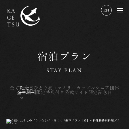
EN
宿泊プラン
STAY PLAN
全て
記念日
ひとり旅
ファミリー
カップル
シニア
団体
全て
期間限定
特典付き
公式サイト限定
記念日