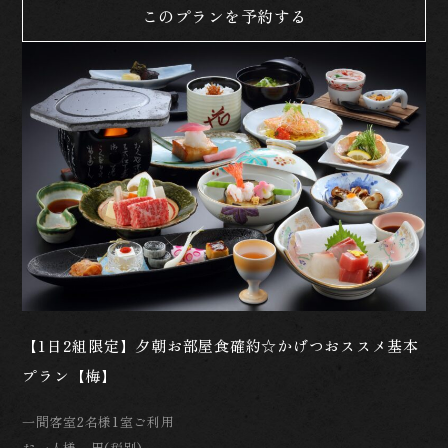
このプランを予約する
【1日2組限定】夕朝お部屋食確約☆かげつおススメ基本
プラン【梅】
一間客室2名様1室ご利用
お一人様 円(税別)～